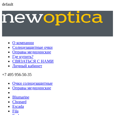
default
О компании
Солнцезащитные очки
Оправы медицинские
Где купить?
СВЯЗАТЬСЯ С НАМИ
Личный кабинет
+7 495 956-50-35
Очки солнцезащитные
Оправы медицинские
Blumarine
Chopard
Escada
Fila