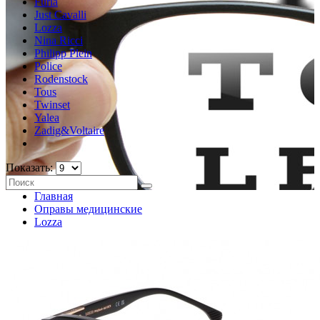
Furla
Just Cavalli
Lozza
Nina Ricci
Philipp Plein
Police
Rodenstock
Tous
Twinset
Yalea
Zadig&Voltaire
Показать:
Главная
Оправы медицинские
Lozza