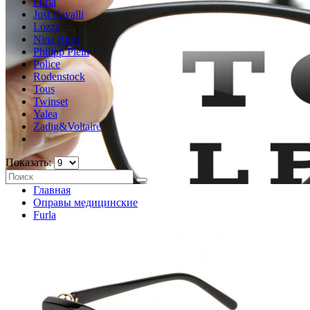
Furla
Just Cavalli
Lozza
Nina Ricci
Philipp Plein
Police
Rodenstock
Tous
Twinset
Yalea
Zadig&Voltaire
Показать:
Главная
Оправы медицинские
Furla