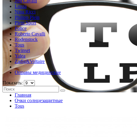
Just Cavalli
Lozza
Nina Ricci
Philipp Plein
Plein Sport
Police
Roberto Cavalli
Rodenstock
Tous
Twinset
Yalea
Zadig&Voltaire
Оправы медицинские
Показать:
Главная
Очки солнцезащитные
Tous