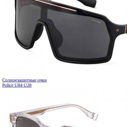
Солнцезащитные очки
Police U84 U28