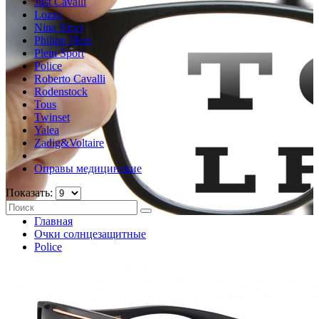
Just Cavalli
Lozza
Nina Ricci
Philipp Plein
Plein Sport
Police
Roberto Cavalli
Rodenstock
Tous
Twinset
Yalea
Zadig&Voltaire
Оправы медицинские
Показать:
Главная
Очки солнцезащитные
Police