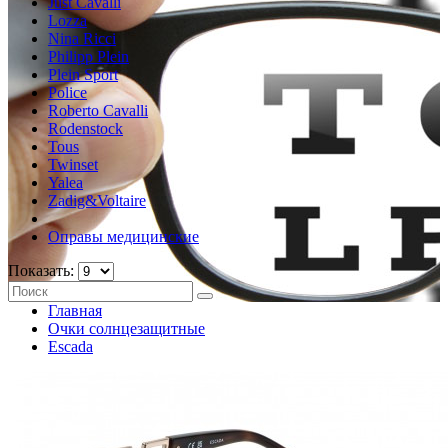
Just Cavalli
Lozza
Nina Ricci
Philipp Plein
Plein Sport
Police
Roberto Cavalli
Rodenstock
Tous
Twinset
Yalea
Zadig&Voltaire
Оправы медицинские
Показать:
Главная
Очки солнцезащитные
Escada