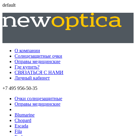
default
О компании
Солнцезащитные очки
Оправы медицинские
Где купить?
СВЯЗАТЬСЯ С НАМИ
Личный кабинет
+7 495 956-50-35
Очки солнцезащитные
Оправы медицинские
Blumarine
Chopard
Escada
Fila