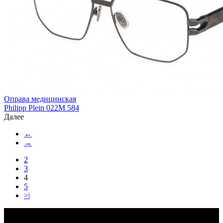
Оправа медицинская
Philipp Plein 022M 584
Далее
←
→
2
3
4
5
>|